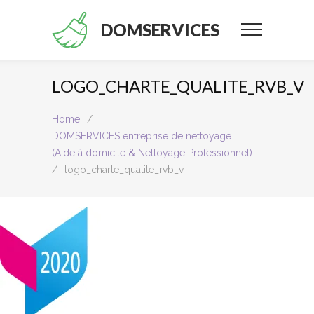
DOMSERVICES
LOGO_CHARTE_QUALITE_RVB_V
Home
/
DOMSERVICES entreprise de nettoyage
(Aide à domicile & Nettoyage Professionnel)
/
logo_charte_qualite_rvb_v