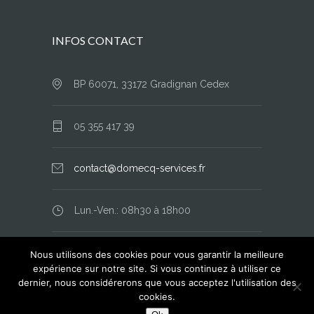
INFOS CONTACT
BP 60071, 33172 Gradignan Cedex
05 355 417 39
contact@domecq-services.fr
Lun.-Ven.: 08h30 à 18h00
Mentions Légales
Nous utilisons des cookies pour vous garantir la meilleure
expérience sur notre site. Si vous continuez à utiliser ce
dernier, nous considérerons que vous acceptez l'utilisation des
cookies.
© Copyright 2018
DOMSERVICES