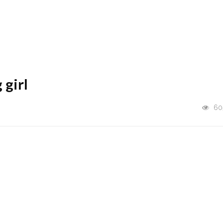
girl
60