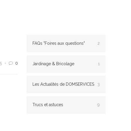
FAQs "Foires aux questions"
2
5
0
Jardinage & Bricolage
1
Les Actualités de DOMSERVICES
3
Trucs et astuces
9