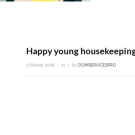
Happy young housekeeping 
17 février 2018
in
by
DOMSERVICESPRO